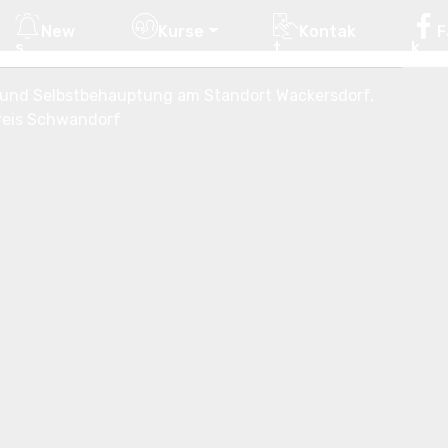
New
Kurse
Kontak
F
s
t
k
 und Selbstbehauptung am Standort Wackersdorf,
reis Schwandorf