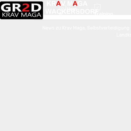
Hom
e
Training
News zu Krav Maga, Selbstverteidigung
Landk